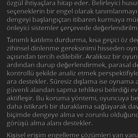
özgül ihtiyaçlara hitap eder. Belirleyici hus
seçeneklerin bir engel olarak tanımlanmayı
dengeyi başlangıçtan itibaren kurmaya mü
önleyici sistemler çerçevede değerlendirilm
Tanımlı katılımı durdurma, kısa geçici öz d
zihinsel dinlenme gereksinimi hisseden oyn
açısından tercih edilebilir. Aralıksız bir o
ardından durup değerlendirmek, parasal de
kontrollü şekilde analiz etmek perspektifiyle
ara destekler. Süresiz dışlama ise oynama a
güvenli alandan sapma tehlikesi belirdiği ev
aktifleşir. Bu koruma yöntemi, oyuncuya be
daha istikrarlı bir duraklama sağlayarak davr
biçimde dengeye alma ve zorunlu olduğund
görüşü alma alanı destekler.
Kişisel erişim engelleme çözümleri yan yan