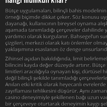
hangi mümkün kılar?
Bütçe uygulamaları, bilinçli bahis modelini
örneği biçimde dikkat çeker. Söz konusu u
dayanağı, kullanıcının bireysel oynama alışka
aşamada tanımladığı çerçeveler dahilinde
yardımcı olarak kurgulanır. Bahsegel’un sun
çizgileri, merkezi olarak katı önlemler olmay
yaklaşımına esaslanan öz denge unsurlarıd
Zihinsel açıdan bakıldığında, limit belirle
bilincini kayda değer düzeyde artırır. Bütçe
limitleri aracılığıyla oynayan kişi, dürtüsel 
değil bilinçli şekilde tanımladığı çerçevelerle
Anılan etki kritik olarak heyecanlı evrelerd
zayıflaması tehlikesini düşürür. Aynı zamand
casino deneyimiyle şekillenen bağı uzun va
bir çerçeveye oturtarak deneyimin kaygı şek