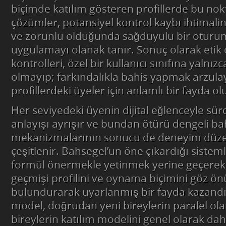
biçimde katılım gösteren profillerde bu nokt
çözümler, potansiyel kontrol kaybı ihtimali
ve zorunlu olduğunda sağduyulu bir oturu
uygulamayı olanak tanır. Sonuç olarak etik
kontrolleri, özel bir kullanıcı sınıfına yalnı
olmayıp; farkındalıkla bahis yapmak arzulay
profillerdeki üyeler için anlamlı bir fayda ol
Her seviyedeki üyenin dijital eğlenceyle s
anlayışı ayrışır ve bundan ötürü dengeli ba
mekanizmalarının sonucu de deneyim düze
çeşitlenir. Bahsegel’un öne çıkardığı sisteml
formül önermekle yetinmek yerine geçere
geçmişi profilini ve oynama biçimini göz ö
bulundurarak uyarlanmış bir fayda kazandı
model, doğrudan yeni bireylerin paralel ol
bireylerin katılım modelini genel olarak dah