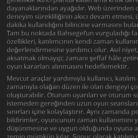
genellikle ikinci planda kalan ama kritik dere
dayanaklarından ayağıdır. Web üzerinden 
deneyim sürekliliğinin akıcı devam etmesi,
dakika kullandığını bilincine varmasını bulan
Tam bu noktada Bahsegel’un vurguladığı fa
özellikleri, katılımcının kendi zaman kullanı
değerlendirmesine yardımcı olur. Asıl niyet,
aksatmak olmayıp; zamanı şeffaf hâle getir
oyun kararları alınmasını hedeflemektir.
Mevcut araçlar yardımıyla kullanıcı, katılı
zamanıyla olağan düzen ile olan dengeyi ç
oluşturabilir. Oturum uyarıları ve oturum sü
istemeden gereğinden uzun oyun seansları
sınırları içine kolaylaştırır. Aynı zamanda p
bildirimler, oyuncunun zaman kullanımını 
düşünmesine ve uygun olduğunda oyuna a
zemin mümkün kılar. Sonuç olarak katılım