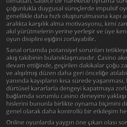
olmadan, sadece bir hareketle oynama sürec
çoğunlukla duygusal süreçlerde impulsif oy
genellikle daha hızlı oluşturulmasına kapı ar
aralıkta karşılık alma motivasyonu, kimi z
akıl yürütmelerin yerine yerleşir ve üye ken
oyun disiplini eşiğini zorlayabilir.
Sanal ortamda potansiyel sorunları tetikleye
akış takibinin bulanıklaşmasıdır. Casino a
devam ettiğinde, geçirilen dakikalar çoğu 
ve alışılmış düzen daha geri önceliğe atılab
yanında kayıpların kısa sürede yaşanması, 
dürtüsel kararlarla dengeyi kapatmaya zorla
bağlamda sorumlu casino deneyimi yaklaşı
hislerini bununla birlikte oynama biçimini 
genel olarak daha kontrollü bir etkileşim he
Online oyunlarda yaygın öne çıkan olası so