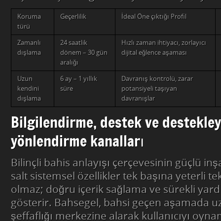
Koruma
Geçerlilik
İdeal Öne çıktığı Profil
türü
Zamanlı
24 saatlik
Hızlı zaman ihtiyacı, zorlayıcı
dışlama
dönem – 30 gün
dijital eğlence aşaması
aralığı
Uzun
6 ay – 1 yıllık
Davranış kontrolü, zarar
kendini
süre
potansiyeli taşıyan
dışlama
davranışlar
Bilgilendirme, destek ve destekley
yönlendirme kanalları
Bilinçli bahis anlayışı çerçevesinin güçlü inş
salt sistemsel özellikler tek başına yeterli te
olmaz; doğru içerik sağlama ve sürekli yard
gösterir. Bahsegel, bahsi geçen aşamada u
şeffaflığı merkezine alarak kullanıcıyı oyn