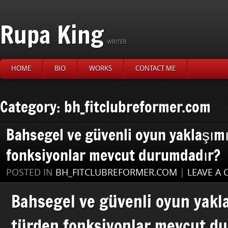
Rupa King
WRITER
HOME
BIO
WORKS
CONTACT ME
Category: bh_fitclubreformer.com
Bahsegel ve güvenli oyun yaklaşımı
fonksiyonlar mevcut durumdadır?
POSTED IN
BH_FITCLUBREFORMER.COM
|
LEAVE A
Bahsegel ve güvenli oyun yakl
türden fonksiyonlar mevcut d