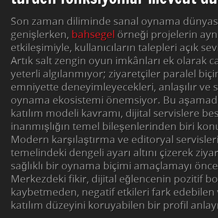
Son zaman diliminde sanal oynama dünyası
genişlerken,
bahsegel
örneği projelerin ay
etkileşimiyle, kullanıcıların talepleri açık sev
Artık salt zengin oyun imkânları ek olarak c
yeterli algılanmıyor; ziyaretçiler paralel biç
emniyette deneyimleyecekleri, anlaşılır ve 
oynama ekosistemi önemsiyor. Bu aşamada
katılım modeli kavramı, dijital servislere b
inanmışlığın temel bileşenlerinden biri ko
Modern karşılaştırma ve editoryal servisleri, 
temelindeki dengeli ayarı altını çizerek ziya
sağlıklı bir oynama biçimi amaçlamayı öncel
Merkezdeki fikir, dijital eğlencenin pozitif 
kaybetmeden, negatif etkileri fark edebilen v
katılım düzeyini koruyabilen bir profil anlay