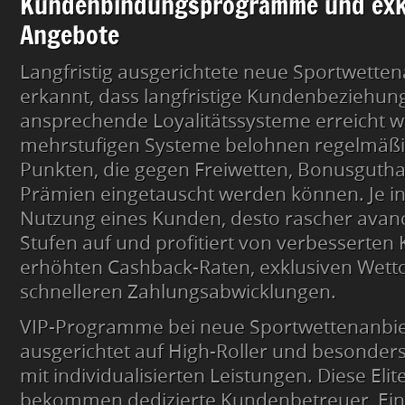
Kundenbindungsprogramme und exk
Angebote
Langfristig ausgerichtete neue Sportwette
erkannt, dass langfristige Kundenbeziehun
ansprechende Loyalitätssysteme erreicht wi
mehrstufigen Systeme belohnen regelmäßige
Punkten, die gegen Freiwetten, Bonusguth
Prämien eingetauscht werden können. Je in
Nutzung eines Kunden, desto rascher avanc
Stufen auf und profitiert von verbesserten
erhöhten Cashback-Raten, exklusiven Wett
schnelleren Zahlungsabwicklungen.
VIP-Programme bei neue Sportwettenanbiete
ausgerichtet auf High-Roller und besonder
mit individualisierten Leistungen. Diese Eli
bekommen dedizierte Kundenbetreuer, Ei