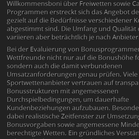
Willkommensboni über Freiwetten sowie C
Programmen erstreckt sich das Angebot de
gezielt auf die Bedürfnisse verschiedener
abgestimmt sind. Die Umfang und Qualität 
variieren aber beträchtlich je nach Anbieter
Bei der Evaluierung von Bonusprogrammen
Wettfreunde nicht nur auf die Bonushöhe f
sondern auch die damit verbundenen
Umsatzanforderungen genau prüfen. Viele
Sportwettenanbieter vertrauen auf transp
Bonusstrukturen mit angemessenen
Durchspielbedingungen, um dauerhafte
Kundenbeziehungen aufzubauen. Besonders
dabei realistische Zeitfenster zur Umsetzun
Bonusvorgaben sowie angemessene Minde
berechtigte Wetten. Ein gründliches Verstä