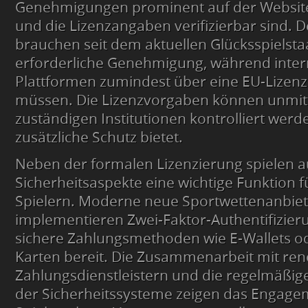
Genehmigungen prominent auf der Website
und die Lizenzangaben verifizierbar sind. 
brauchen seit dem aktuellen Glücksspielsta
erforderliche Genehmigung, während inter
Plattformen zumindest über eine EU-Lizenz
müssen. Die Lizenzvorgaben können unmitt
zuständigen Institutionen kontrolliert werd
zusätzliche Schutz bietet.
Neben der formalen Lizenzierung spielen a
Sicherheitsaspekte eine wichtige Funktion 
Spielern. Moderne neue Sportwettenanbiet
implementieren Zwei-Faktor-Authentifizier
sichere Zahlungsmethoden wie E-Wallets o
Karten bereit. Die Zusammenarbeit mit r
Zahlungsdienstleistern und die regelmäßige
der Sicherheitssysteme zeigen das Engage