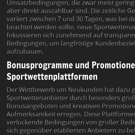
Umsatzbedingungen, die zwar meist geringe
aber direkt auszahlbar sind. Die zeitliche G
variiert zwischen 7 und 30 Tagen, was bei 
beachtet werden sollte. neue Sportwettena
fokussieren sich zunehmend auf transpare
Bedingungen, um langfristige Kundenbezi
aufzubauen.
Bonusprogramme und Promotione
Sportwettenplattformen
Der Wettbewerb um Neukunden hat dazu ge
Sportwettenanbieter durch besonders gro
Bonusangeboten und kreativen Promotione
Aufmerksamkeit erregen. Diese Plattforme
verlockende Bedingungen von großer Bede
sich gegenüber etablierten Anbietern zu b