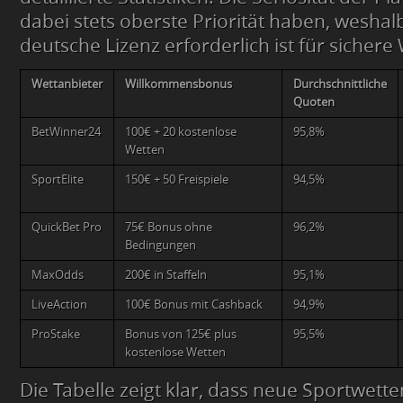
dabei stets oberste Priorität haben, weshalb
deutsche Lizenz erforderlich ist für sichere 
Wettanbieter
Willkommensbonus
Durchschnittliche
Quoten
BetWinner24
100€ + 20 kostenlose
95,8%
Wetten
SportElite
150€ + 50 Freispiele
94,5%
QuickBet Pro
75€ Bonus ohne
96,2%
Bedingungen
MaxOdds
200€ in Staffeln
95,1%
LiveAction
100€ Bonus mit Cashback
94,9%
ProStake
Bonus von 125€ plus
95,5%
kostenlose Wetten
Die Tabelle zeigt klar, dass neue Sportwett