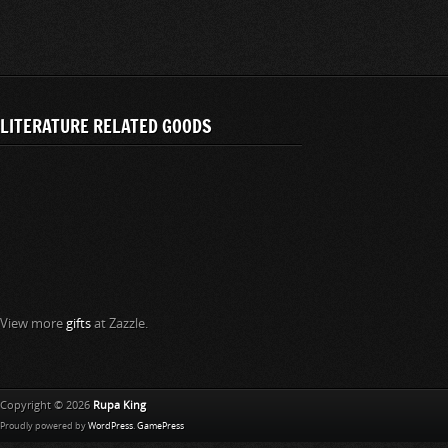
LITERATURE RELATED GOODS
View more
gifts
at Zazzle.
Copyright © 2026
Rupa King
Proudly powered by
WordPress
.
GamePress