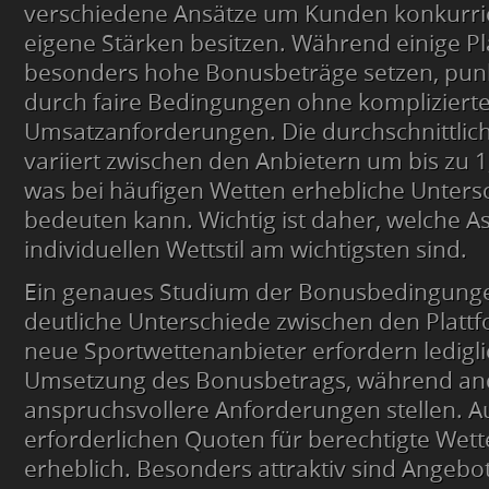
verschiedene Ansätze um Kunden konkurrie
eigene Stärken besitzen. Während einige P
besonders hohe Bonusbeträge setzen, pun
durch faire Bedingungen ohne kompliziert
Umsatzanforderungen. Die durchschnittli
variiert zwischen den Anbietern um bis zu 
was bei häufigen Wetten erhebliche Unter
bedeuten kann. Wichtig ist daher, welche A
individuellen Wettstil am wichtigsten sind.
Ein genaues Studium der Bonusbedingunge
deutliche Unterschiede zwischen den Plattf
neue Sportwettenanbieter erfordern ledigli
Umsetzung des Bonusbetrags, während an
anspruchsvollere Anforderungen stellen. A
erforderlichen Quoten für berechtigte Wett
erheblich. Besonders attraktiv sind Angebo