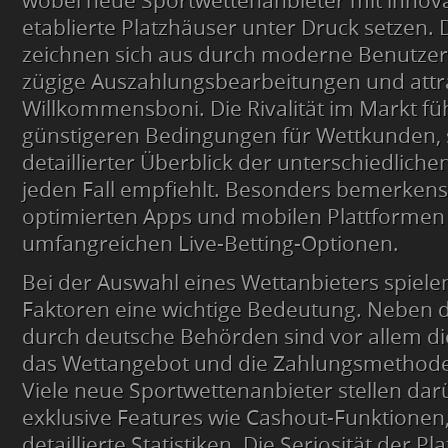
wobei neue Sportwettenanbieter mit innov
etablierte Platzhäuser unter Druck setzen. 
zeichnen sich aus durch moderne Benutzer
zügige Auszahlungsbearbeitungen und attr
Willkommensboni. Die Rivalität im Markt fü
günstigeren Bedingungen für Wettkunden, s
detaillierter Überblick der unterschiedliche
jeden Fall empfiehlt. Besonders bemerkens
optimierten Apps und mobilen Plattformen
umfangreichen Live-Betting-Optionen.
Bei der Auswahl eines Wettanbieters spiel
Faktoren eine wichtige Bedeutung. Neben d
durch deutsche Behörden sind vor allem d
das Wettangebot und die Zahlungsmethode
Viele neue Sportwettenanbieter stellen dar
exklusive Features wie Cashout-Funktionen,
detaillierte Statistiken. Die Seriosität der Pl