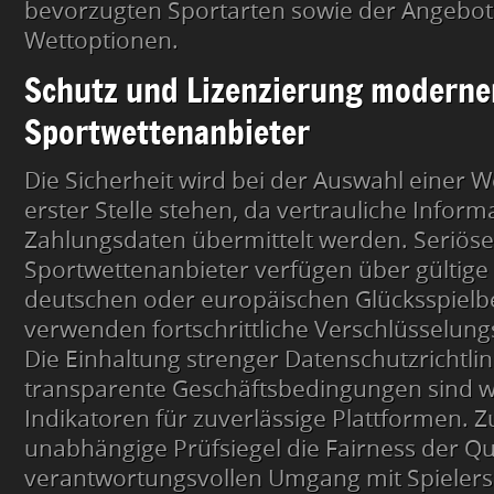
bevorzugten Sportarten sowie der Angebot 
Wettoptionen.
Schutz und Lizenzierung moderne
Sportwettenanbieter
Die Sicherheit wird bei der Auswahl einer W
erster Stelle stehen, da vertrauliche Infor
Zahlungsdaten übermittelt werden. Seriös
Sportwettenanbieter verfügen über gültige
deutschen oder europäischen Glücksspiel
verwenden fortschrittliche Verschlüsselung
Die Einhaltung strenger Datenschutzrichtli
transparente Geschäftsbedingungen sind w
Indikatoren für zuverlässige Plattformen. 
unabhängige Prüfsiegel die Fairness der Q
verantwortungsvollen Umgang mit Spielers