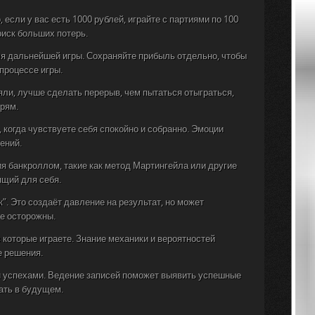
 если у вас есть 1000 рублей, играйте с партиями по 100
риск больших потерь.
я дальнейшей игры. Сохраняйте прибыль отдельно, чтобы
 процессе игры.
яли, лучше сделать перерыв, чем пытаться отыграться,
рям.
 когда чувствуете себя спокойно и собранно. Эмоции
ений.
я банкроллом, такие как метод Мартингейла или другие
ящий для себя.
”. Это создаёт давление на результат, но может
е осторожны.
в которые играете. Знание механики и вероятностей
 решения.
и успехами. Ведение записей поможет выявить успешные
гать в будущем.