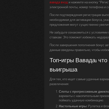
вавада вход
и нажмите на кнопку “Регис
электронной почты, номер телефона и с
После подтверждения регистрации выпо
необходимая для активации бонуса, указ
предложения могут существенно увели
Не забудьте ознакомиться с условиями п
ставкам. Это поможет избежать недораз
После завершения пополнения бонус авт
данные введены правильно, чтобы избеж
Топ-игры Вавада: что
выигрыша
Для тех, кто ищет самые удачные вари
развлечения:
Слоты с прогрессивным джекпо
варианты с накопительным призо
поймать удачную комбинацию.
Настольные игры:
Рулетка и бл