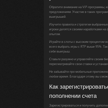
Обратите внимание на VIP-программы, к
предложениям. Участие в таких програ
выигрышей.
Изучите правила и стратегии выбранных
игроки делятся своими наработками на 
опытом.
Играйте в слоты с высоким процентом в
всего выбрать игры с RTP выше 95%. Та
себе выигрыш.
Ставьте разумно и управляйте своим бю
пересматривайте свои ставки и устанав
Не забывайте про мобильные приложен
любое время. Благодаря этому вы смож
Как зарегистрировать
пополнении счета
Зарегистрироваться и получить дополни