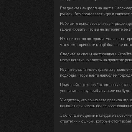
Разделите банкролл на части. Например,
рублей. Это продлевает игру и снижает 
Избегайте использования выигрышей дл
гарантировать, что вы не потеряете её в
Не гонитесь за потерями. Если вы потер
что может привести к ещё большим поте
Следите за своим настроением. Играйте,
могут негативно влиять на принятие реш
Изучите различные стратегии управлени
подходы, чтобы найти наиболее подход
Применяйте технику “отложенных ставок
увеличить вашу прибыль, если вы будет
Убедитесь, что понимаете правила игр, 
поможет принимать более обоснованные
Заключайте сделки и следите за своим
стратегии и ошибки, которые стоит избе