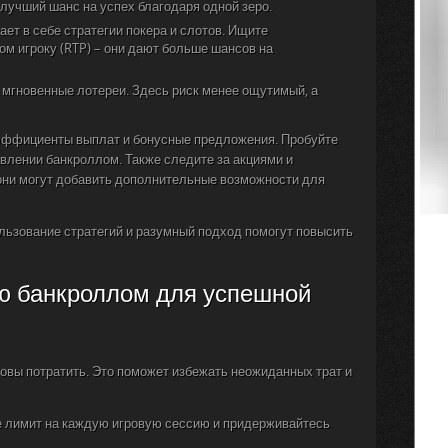
 лучший шанс на успех благодаря одной зеро.
ает в себе стратегии покера и слотов. Ищите
ом игроку (RTP) – они дают больше шансов на
мгновенные лотереи. Здесь риск менее ощутимый, а
эффициенты выплат и бонусные предложения. Пробуйте
авлении банкроллом. Также следите за акциями и
они могут добавить дополнительные возможности для
льзование стратегий и разумный подход помогут повысить
ю банкроллом для успешной
овы потратить. Это поможет избежать неожиданных трат и
е лимит на каждую игровую сессию и придерживайтесь