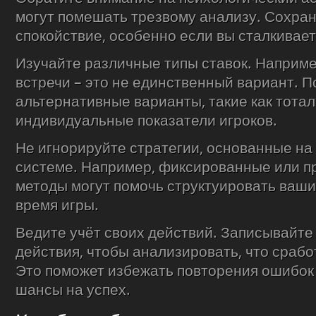
могут помешать трезвому анализу. Сохра
спокойствие, особенно если вы сталкивает
Изучайте различные типы ставок. Наприме
встречи – это не единственный вариант. 
альтернативные варианты, такие как тотал
индивидуальные показатели игроков.
Не игнорируйте стратегии, основанные на
системе. Например, фиксированные или п
методы могут помочь структуировать ваш
время игры.
Ведите учёт своих действий. Записывайте
действия, чтобы анализировать, что сработ
Это поможет избежать повторения ошибок
шансы на успех.