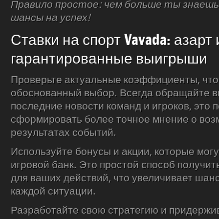
Правило простое: чем больше ты знаешь
шансы на успех!
Ставки на спорт Vavada: азарт 
гарантированные выигрыши
Проверьте актуальные коэффициенты, что
обоснованный выбор. Всегда обращайте в
последние новости команд и игроков, это 
сформировать более точное мнение о во
результатах событий.
Используйте бонусы и акции, которые мог
игровой банк. Это простой способ получит
для ваших действий, что увеличивает шанс
каждой ситуации.
Разработайте свою стратегию и придержив