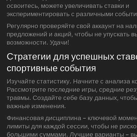
освоитесь, можете увеличивать ставки и
экспериментировать с различными событи
Регулярно проверяйте свой аккаунт на на
предложений и акций, чтобы не упускать 
возможности. Удачи!
Стратегии для успешных став
спортивные события
Изучайте статистику. Начните с анализа к
Рассмотрите последние игры, средние рез
травмы. Создайте себе базу данных, чтоб
важные изменения.
Финансовая дисциплина – ключевой момен
лимиты для каждой сессии, чтобы не риск
большими суммами. Лучшие варианты – в