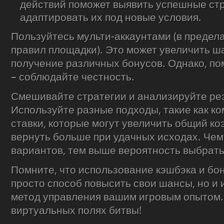
действий поможет выявить успешные стр
адаптировать их под новые условия.
Пользуйтесь мульти-аккаунтами (в предела
правил площадки). Это может увеличить ш
получение различных бонусов. Однако, по
– соблюдайте честность.
Смешивайте стратегии и анализируйте ре
Используйте разные подходы, такие как 
ставки, которые могут увеличить общий к
вернуть больше при удачных исходах. Че
вариантов, тем выше вероятность выбрат
Помните, что использование кэшбэка и бон
просто способ повысить свои шансы, но и
метод управления вашим игровым опытом.
виртуальных полях битвы!